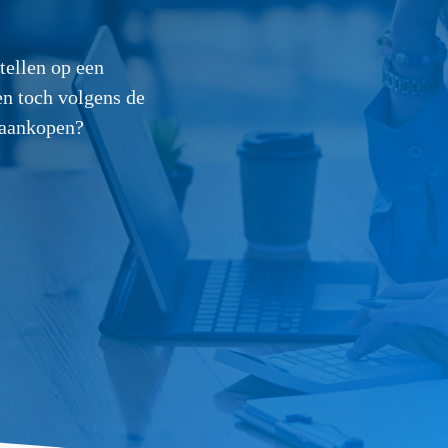
ellen op een
en toch volgens de
 aankopen?