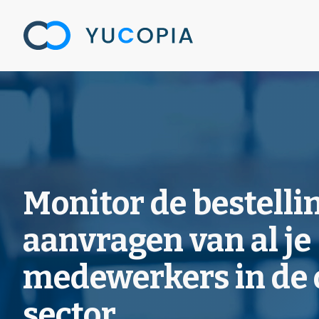
Spring
naar
de
inhoud
Monitor de bestelli
aanvragen van al je
medewerkers in de
sector.