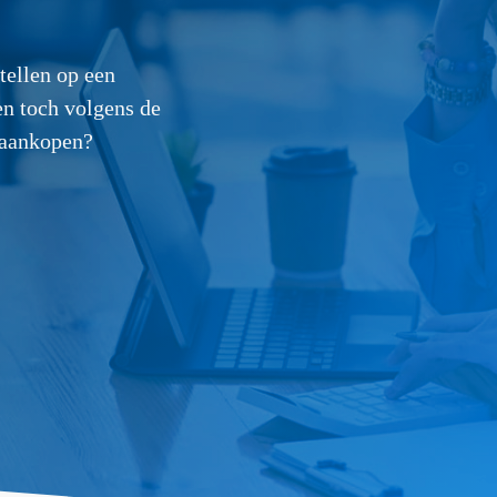
ellen op een
en toch volgens de
 aankopen?