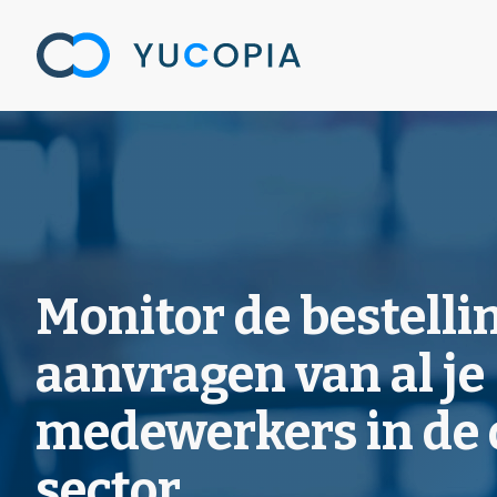
Spring
naar
de
inhoud
Monitor de bestelli
aanvragen van al je
medewerkers in de
sector.